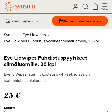
Valikko
Löydä myymälä
Varaa näöntarkastus
Synsam
Eye Lidwipes
Eye Lidwipes Puhdistuspyyhkeet silmäluomille, 20 kpl
Eye Lidwipes Puhdistuspyyhkeet
silmäluomille, 20 kpl
Eyelid Wipes, steriilit kosteuspyyhkeet, joissa on
isotoonista suolaliuosta.
23 €
Määrä