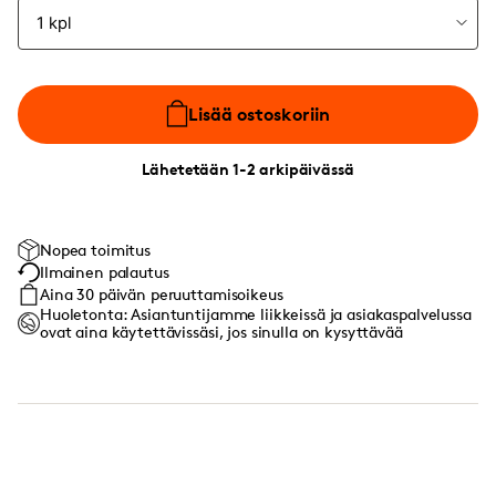
Lisää ostoskoriin
Lähetetään 1-2 arkipäivässä
Nopea toimitus
Ilmainen palautus
Aina 30 päivän peruuttamisoikeus
Huoletonta: Asiantuntijamme liikkeissä ja asiakaspalvelussa
ovat aina käytettävissäsi, jos sinulla on kysyttävää