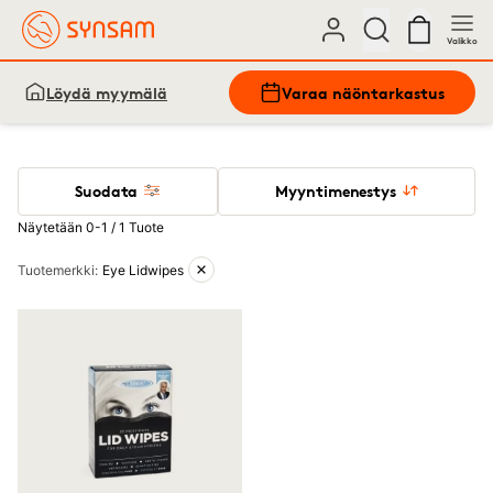
Valikko
Löydä myymälä
Varaa näöntarkastus
Suodata
Myyntimenestys
Näytetään 0-1 / 1 Tuote
Aktiiviset suodattimet
Tuotemerkki
:
Eye Lidwipes