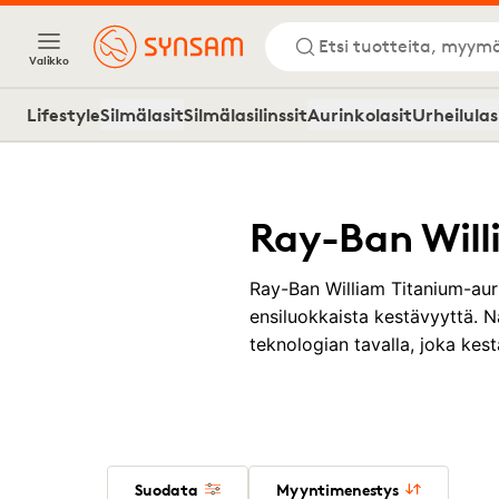
Etsi tuotteita, myymä
Valikko
Lifestyle
Silmälasit
Silmälasilinssit
Aurinkolasit
Urheilulas
Ray-Ban Will
Ray-Ban William Titanium-auri
ensiluokkaista kestävyyttä. 
teknologian tavalla, joka kest
Suodata
Myyntimenestys