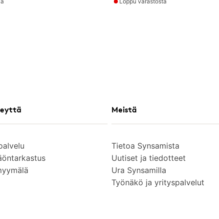
la
Loppu varastosta
eyttä
Meistä
palvelu
Tietoa Synsamista
äöntarkastus
Uutiset ja tiedotteet
myymälä
Ura Synsamilla
Työnäkö ja yrityspalvelut