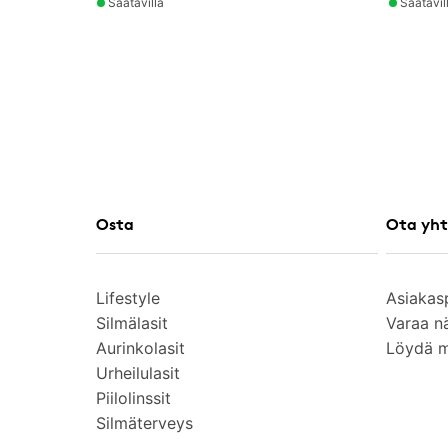
Saatavilla
Saatavil
Osta
Ota yht
Lifestyle
Asiakas
Silmälasit
Varaa n
Aurinkolasit
Löydä 
Urheilulasit
Piilolinssit
Silmäterveys