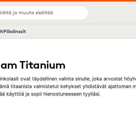
löitä ja muuta sisältöä
it
Piilolinssit
iam Titanium
nkolasit ovat täydellinen valinta sinulle, joka arvostat hö
Nämä titaanista valmistetut kehykset yhdistävät ajattoman 
ää käyttöä ja sopii hienostuneeseen tyyliäsi.