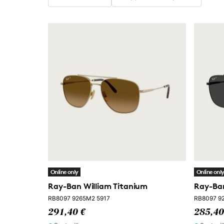
Online only
Online onl
Ray-Ban William Titanium
Ray-Ban
RB8097 9265M2 5917
RB8097 92
291,40 €
285,40