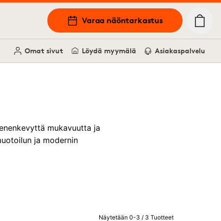
Varaa näöntarkastus
Omat sivut
Löydä myymälä
Asiakaspalvelu
yhenenkevyttä mukavuutta ja
muotoilun ja modernin
Näytetään 0-3 / 3 Tuotteet