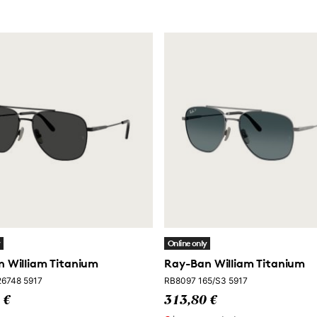
y
Online only
 William Titanium
Ray-Ban William Titanium
6748 5917
RB8097 165/S3 5917
 €
313,80 €