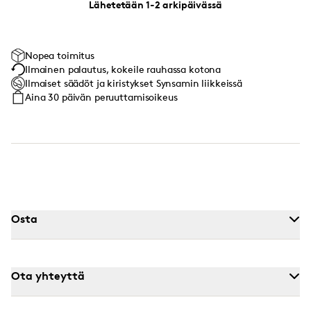
Lähetetään 1-2 arkipäivässä
Nopea toimitus
Ilmainen palautus, kokeile rauhassa kotona
Ilmaiset säädöt ja kiristykset Synsamin liikkeissä
Aina 30 päivän peruuttamisoikeus
Osta
Ota yhteyttä