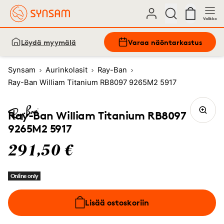
Valikko
Löydä myymälä
Varaa näöntarkastus
Synsam
Aurinkolasit
Ray-Ban
Ray-Ban William Titanium RB8097 9265M2 5917
Ray-Ban William Titanium RB8097
9265M2 5917
291,50 €
Online only
Lisää ostoskoriin