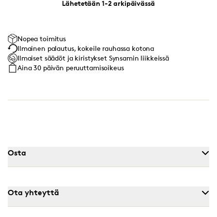
Lähetetään 1-2 arkipäivässä
Nopea toimitus
Ilmainen palautus, kokeile rauhassa kotona
Ilmaiset säädöt ja kiristykset Synsamin liikkeissä
Aina 30 päivän peruuttamisoikeus
Osta
Ota yhteyttä