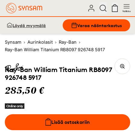
Valikko
Löydä myymälä
Varaa näöntarkastus
Synsam
Aurinkolasit
Ray-Ban
Ray-Ban William Titanium RB8097 926748 5917
Ray-Ban William Titanium RB8097
926748 5917
285,50 €
Online only
Lisää ostoskoriin