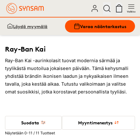
Valikko
Löydä myymälä
Varaa näöntarkastus
Ray-Ban Kai
Ray-Ban Kai -aurinkolasit tuovat modernia särmää ja
tyylikästä muotoilua jokaiseen päivään. Tämä kehysmalli
yhdistää brändin ikonisen laadun ja nykyaikaisen ilmeen
tavalla, joka kestää aikaa. Tutustu valikoimaan ja valitse
omat suosikkisi, jotka korostavat persoonallista tyyliäsi.
Suodata
Myyntimenestys
Näytetään 0-11 / 11 Tuotteet