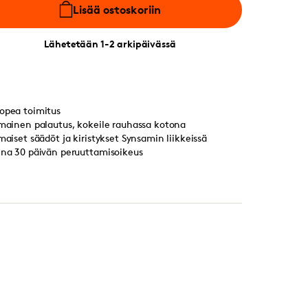
Lisää ostoskoriin
Lähetetään 1-2 arkipäivässä
opea toimitus
lmainen palautus, kokeile rauhassa kotona
lmaiset säädöt ja kiristykset Synsamin liikkeissä
ina 30 päivän peruuttamisoikeus