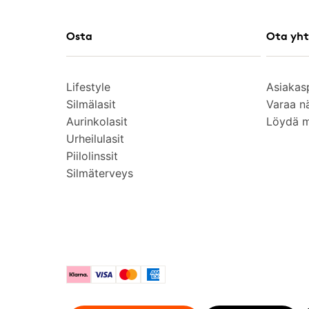
Osta
Ota yht
Lifestyle
Asiakas
Silmälasit
Varaa n
Aurinkolasit
Löydä 
Urheilulasit
Piilolinssit
Silmäterveys
Klarna
Visa
Mastercard
American Express