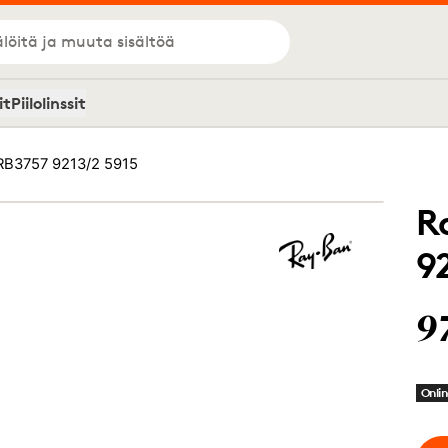
löitä ja muuta sisältöä
it
Piilolinssit
RB3757 9213/2 5915
R
9
9
Onlin