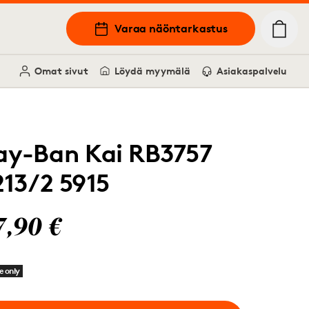
Varaa näöntarkastus
Omat sivut
Löydä myymälä
Asiakaspalvelu
ay-Ban Kai RB3757
213/2 5915
7,90 €
e only