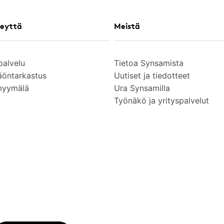
eyttä
Meistä
palvelu
Tietoa Synsamista
äöntarkastus
Uutiset ja tiedotteet
myymälä
Ura Synsamilla
Työnäkö ja yrityspalvelut