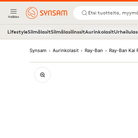
Etsi tuotteita, myymä
Valikko
Lifestyle
Silmälasit
Silmälasilinssit
Aurinkolasit
Urheilulas
Synsam
Aurinkolasit
Ray-Ban
Ray-Ban Kai 