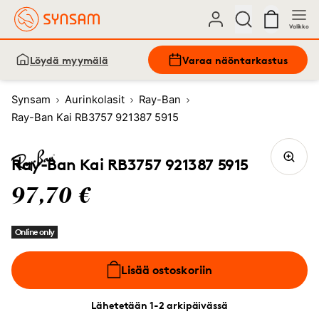
Valikko
Löydä myymälä
Varaa näöntarkastus
Synsam
Aurinkolasit
Ray-Ban
Ray-Ban Kai RB3757 921387 5915
Ray-Ban Kai RB3757 921387 5915
97,70 €
Online only
Lisää ostoskoriin
Lähetetään 1-2 arkipäivässä