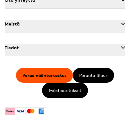
Meistä
Tiedot
Varaa näöntarkastus
Peruuta tilaus
Evästeasetukset
Klarna
Visa
Mastercard
American Express