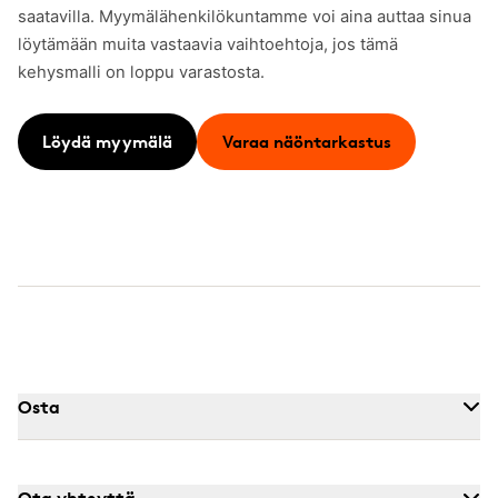
saatavilla. Myymälähenkilökuntamme voi aina auttaa sinua
löytämään muita vastaavia vaihtoehtoja, jos tämä
kehysmalli on loppu varastosta.
Löydä myymälä
Varaa näöntarkastus
Osta
Ota yhteyttä