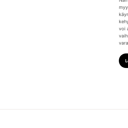
Nämä
myym
käy
keh
voi 
vaih
vara
L