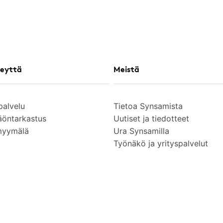
eyttä
Meistä
palvelu
Tietoa Synsamista
äöntarkastus
Uutiset ja tiedotteet
myymälä
Ura Synsamilla
Työnäkö ja yrityspalvelut