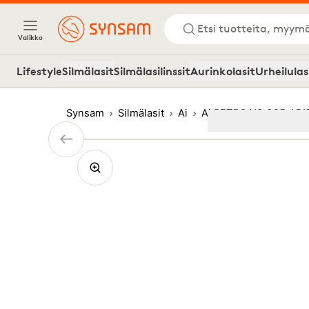
Etsi tuotteita, myymä
Valikko
Lifestyle
Silmälasit
Silmälasilinssit
Aurinkolasit
Urheilulas
Synsam
Silmälasit
Ai
Ai RETRO XS C85 451
Image
1