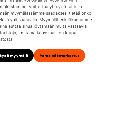
 silmälasit voi ostaa tai vuokrata vain
älöistämme. Voit ottaa yhteyttä tai tulla
mään myymälässämme saadaksesi tietää onko
yksiä yhä saatavilla. Myymälähenkilökuntamme
aina auttaa sinua löytämään muita vastaavia
toehtoja, jos tämä kehysmalli on loppu
stosta.
öydä myymälä
Varaa näöntarkastus