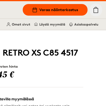
Varaa näöntarkastus
Omat sivut
Löydä myymälä
Asiakaspalvelu
i RETRO XS C85 4517
sten hinta
45 €
tavilla myymälässä