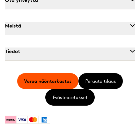
Meistä
Tiedot
Varaa näöntarkastus
Peruuta tilaus
Evästeasetukset
Klarna
Visa
Mastercard
American Express