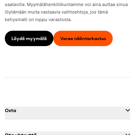
saatavilla. Myymälähenkilökuntamme voi aina auttaa sinua
löytämään muita vastaavia vaihtoehtoja, jos tämä
kehysmalli on loppu varastosta.
Löydä myymälä
Varaa näöntarkastus
Osta
Ota yhteyttä