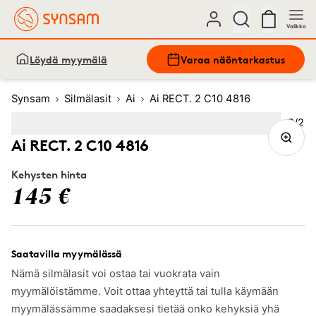
Valikko
Löydä myymälä
Varaa näöntarkastus
Synsam
Silmälasit
Ai
Ai RECT. 2 C10 4816
Kuva
2
/
2
Image
1
Image
(Current image)
2
Ai RECT. 2 C10 4816
Kehysten hinta
145 €
Saatavilla myymälässä
Nämä silmälasit voi ostaa tai vuokrata vain
myymälöistämme. Voit ottaa yhteyttä tai tulla käymään
myymälässämme saadaksesi tietää onko kehyksiä yhä