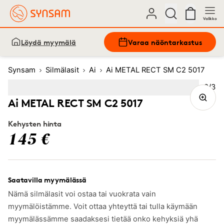
Valikko
Löydä myymälä
Varaa näöntarkastus
Synsam
Silmälasit
Ai
Ai METAL RECT SM C2 5017
Kuva
2
/
3
Image
1
Image
(Current image)
2
Image
3
Ai METAL RECT SM C2 5017
Kehysten hinta
145 €
Saatavilla myymälässä
Nämä silmälasit voi ostaa tai vuokrata vain
myymälöistämme. Voit ottaa yhteyttä tai tulla käymään
myymälässämme saadaksesi tietää onko kehyksiä yhä