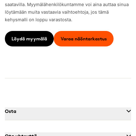
saatavilla. Myymälähenkilökuntamme voi aina auttaa sinua
löytämään muita vastaavia vaihtoehtoja, jos tämä
kehysmalli on loppu varastosta.
Löydä myymälä
Varaa näöntarkastus
Osta
Ota yhteyttä