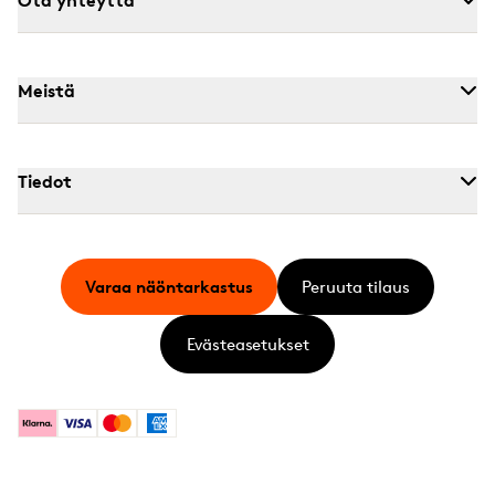
Meistä
Tiedot
Varaa näöntarkastus
Peruuta tilaus
Evästeasetukset
Klarna
Visa
Mastercard
American Express