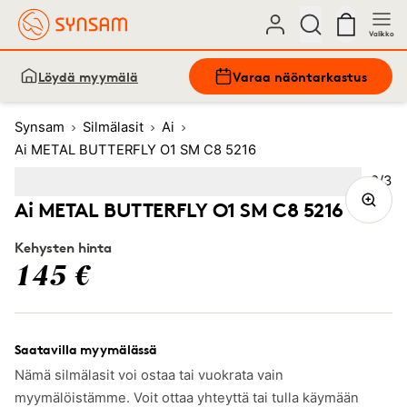
Valikko
Löydä myymälä
Varaa näöntarkastus
Synsam
Silmälasit
Ai
Ai METAL BUTTERFLY O1 SM C8 5216
Kuva
2
/
3
Image
1
Image
(Current image)
2
Image
3
Ai METAL BUTTERFLY O1 SM C8 5216
Kehysten hinta
145 €
Saatavilla myymälässä
Nämä silmälasit voi ostaa tai vuokrata vain
myymälöistämme. Voit ottaa yhteyttä tai tulla käymään