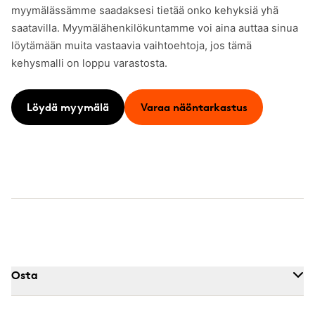
myymälässämme saadaksesi tietää onko kehyksiä yhä
saatavilla. Myymälähenkilökuntamme voi aina auttaa sinua
löytämään muita vastaavia vaihtoehtoja, jos tämä
kehysmalli on loppu varastosta.
Löydä myymälä
Varaa näöntarkastus
Osta