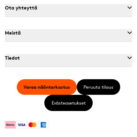
Ota yhteyttä
Meistä
Tiedot
Varaa näöntarkastus
Peruuta tilaus
Evästeasetukset
Klarna
Visa
Mastercard
American Express