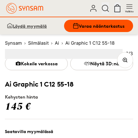
Valikko
Löydä myymälä
Varaa näöntarkastus
Synsam
Silmälasit
Ai
Ai Graphic 1 C12 55-18
Kuva
2
/
3
Image
1
Image
(Current image)
2
Image
3
Kokeile verkossa
Näytä 3D:nä
Ai Graphic 1 C12 55-18
Kehysten hinta
145 €
Saatavilla myymälässä