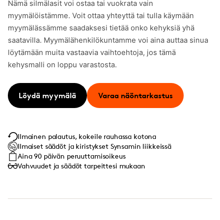
Nämä silmälasit voi ostaa tai vuokrata vain
myymälöistämme. Voit ottaa yhteyttä tai tulla käymään
myymälässämme saadaksesi tietää onko kehyksiä yhä
saatavilla. Myymälähenkilökuntamme voi aina auttaa sinua
löytämään muita vastaavia vaihtoehtoja, jos tämä
kehysmalli on loppu varastosta.
Löydä myymälä
Varaa näöntarkastus
Ilmainen palautus, kokeile rauhassa kotona
Ilmaiset säädöt ja kiristykset Synsamin liikkeissä
Aina 90 päivän peruuttamisoikeus
Vahvuudet ja säädöt tarpeittesi mukaan