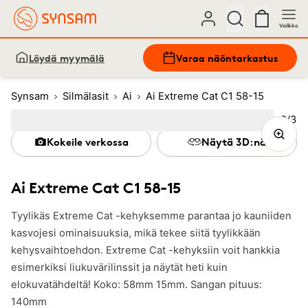
Valikko
Löydä myymälä
Varaa näöntarkastus
Synsam
Silmälasit
Ai
Ai Extreme Cat C1 58-15
Kuva
2
/
3
Image
1
Image
(Current image)
2
Image
3
Kokeile verkossa
Näytä 3D:nä
Ai Extreme Cat C1 58-15
Tyylikäs Extreme Cat -kehyksemme parantaa jo kauniiden
kasvojesi ominaisuuksia, mikä tekee siitä tyylikkään
kehysvaihtoehdon. Extreme Cat -kehyksiin voit hankkia
esimerkiksi liukuvärilinssit ja näytät heti kuin
elokuvatähdeltä! Koko: 58mm 15mm. Sangan pituus:
140mm