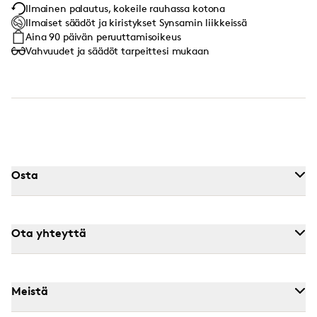
Ilmainen palautus, kokeile rauhassa kotona
Ilmaiset säädöt ja kiristykset Synsamin liikkeissä
Aina 90 päivän peruuttamisoikeus
Vahvuudet ja säädöt tarpeittesi mukaan
Osta
Ota yhteyttä
Meistä