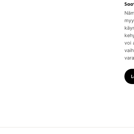
Saa
Nämä
myym
käy
keh
voi 
vaih
vara
L