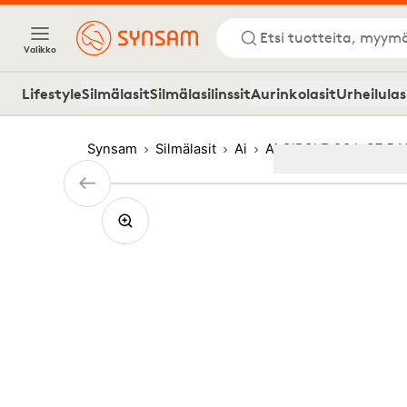
Etsi tuotteita, myymä
Valikko
Lifestyle
Silmälasit
Silmälasilinssit
Aurinkolasit
Urheilulas
Synsam
Silmälasit
Ai
Ai CIRCLE O3 L C7 54
Image
1