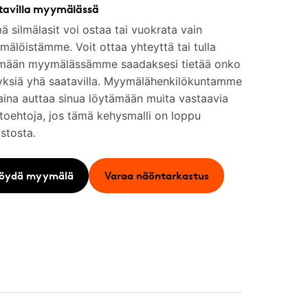
tavilla myymälässä
 silmälasit voi ostaa tai vuokrata vain
älöistämme. Voit ottaa yhteyttä tai tulla
mään myymälässämme saadaksesi tietää onko
yksiä yhä saatavilla. Myymälähenkilökuntamme
aina auttaa sinua löytämään muita vastaavia
toehtoja, jos tämä kehysmalli on loppu
stosta.
öydä myymälä
Varaa näöntarkastus