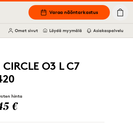
Varaa näöntarkastus
Omat sivut
Löydä myymälä
Asiakaspalvelu
i CIRCLE O3 L C7
420
sten hinta
45 €