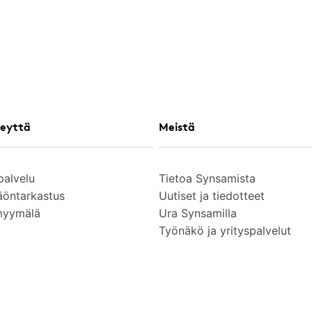
eyttä
Meistä
palvelu
Tietoa Synsamista
äöntarkastus
Uutiset ja tiedotteet
myymälä
Ura Synsamilla
Työnäkö ja yrityspalvelut