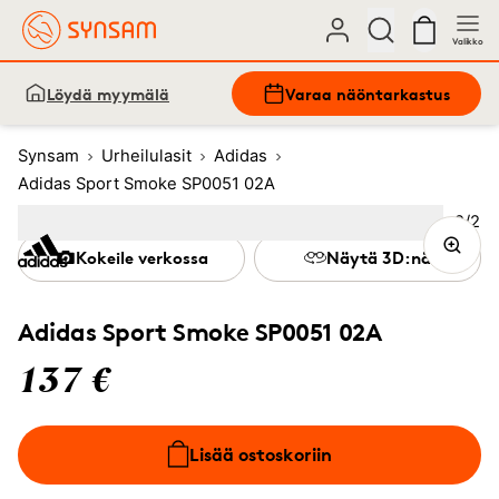
Valikko
Löydä myymälä
Varaa näöntarkastus
Synsam
Urheilulasit
Adidas
Adidas Sport Smoke SP0051 02A
Kuva
2
/
2
Image
1
Image
(Current image)
2
Kokeile verkossa
Näytä 3D:nä
Adidas Sport Smoke SP0051 02A
137 €
Lisää ostoskoriin