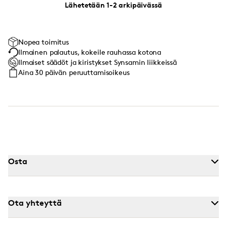
Lähetetään 1-2 arkipäivässä
Nopea toimitus
Ilmainen palautus, kokeile rauhassa kotona
Ilmaiset säädöt ja kiristykset Synsamin liikkeissä
Aina 30 päivän peruuttamisoikeus
Osta
Ota yhteyttä