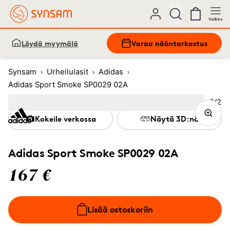
Valikko
Löydä myymälä
Varaa näöntarkastus
Synsam
Urheilulasit
Adidas
Adidas Sport Smoke SP0029 02A
Kuva
2
/
2
Image
1
Image
(Current image)
2
Kokeile verkossa
Näytä 3D:nä
Adidas Sport Smoke SP0029 02A
167 €
Lisää ostoskoriin