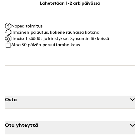
Lähetetään 1-2 arkipäivässä
Nopea toimitus
Ilmainen palautus, kokeile rauhassa kotona
Ilmaiset säädöt ja kiristykset Synsamin liikkeissä
Aina 30 päivän peruuttamisoikeus
Osta
Ota yhteyttä