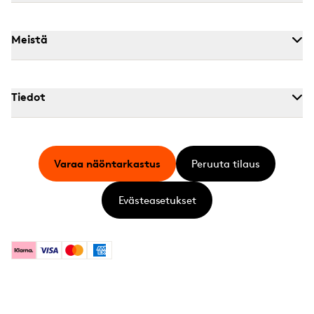
Meistä
Tiedot
Varaa näöntarkastus
Peruuta tilaus
Evästeasetukset
Klarna
Visa
Mastercard
American Express