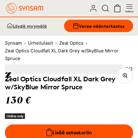
Valikko
Löydä myymälä
Varaa näöntarkastus
Synsam
Urheilulasit
Zeal Optics
Zeal Optics Cloudfall XL Dark Grey w/SkyBlue Mirror
Spruce
Kuva
2
/
2
Image
1
Image
(Current image)
2
Zeal Optics Cloudfall XL Dark Grey
w/SkyBlue Mirror Spruce
130 €
Online only
Lisää ostoskoriin