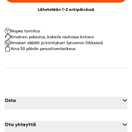
Lähetetään 1-2 arkipäivässä
Nopea toimitus
Ilmainen palautus, kokeile rauhassa kotona
Ilmaiset säädöt ja kiristykset Synsamin liikkeissä
Aina 30 päivän peruuttamisoikeus
Osta
Ota yhteyttä