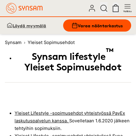
Valikko
Löydä myymälä
Varaa näöntarkastus
Synsam
Yleiset Sopimusehdot
™
Synsam lifestyle
Yleiset Sopimusehdot
Yleiset Lifestyle -sopimusehdot yhteistyössä PayEx
laskutuspalvelun kanssa.
Sovelletaan 1.6.2020 jälkeen
tehtyihin sopimuksiin.