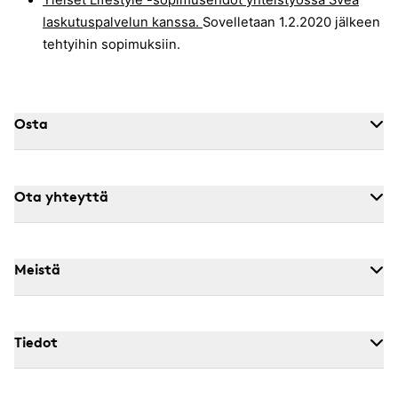
Yleiset Lifestyle -sopimusehdot yhteistyössä Svea
laskutuspalvelun kanssa.
Sovelletaan 1.2.2020 jälkeen
tehtyihin sopimuksiin.
Osta
Ota yhteyttä
Meistä
Tiedot