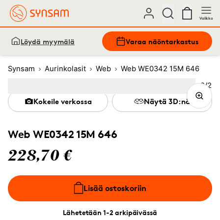
Valikko
Löydä myymälä
Varaa näöntarkastus
Synsam
Aurinkolasit
Web
Web WE0342 15M 646
Kuva
2
/
2
Image
1
Image
(Current image)
2
Kokeile verkossa
Näytä 3D:nä
Web WE0342 15M 646
228,70 €
Lisää ostoskoriin
Lähetetään 1-2 arkipäivässä