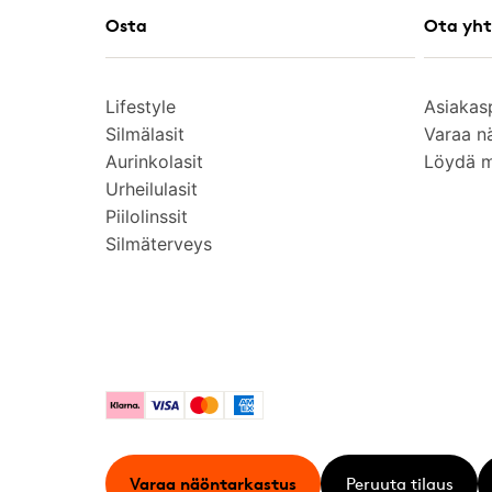
Osta
Ota yht
Lifestyle
Asiakas
Silmälasit
Varaa n
Aurinkolasit
Löydä 
Urheilulasit
Piilolinssit
Silmäterveys
Klarna
Visa
Mastercard
American Express
Varaa näöntarkastus
Peruuta tilaus