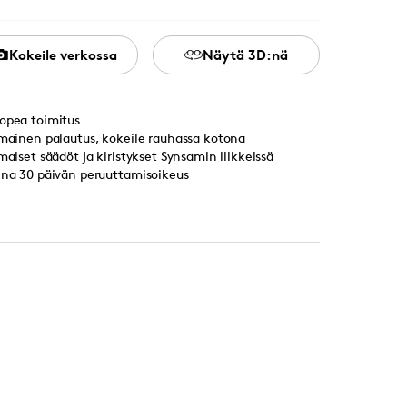
Kokeile verkossa
Näytä 3D:nä
opea toimitus
lmainen palautus, kokeile rauhassa kotona
lmaiset säädöt ja kiristykset Synsamin liikkeissä
ina 30 päivän peruuttamisoikeus