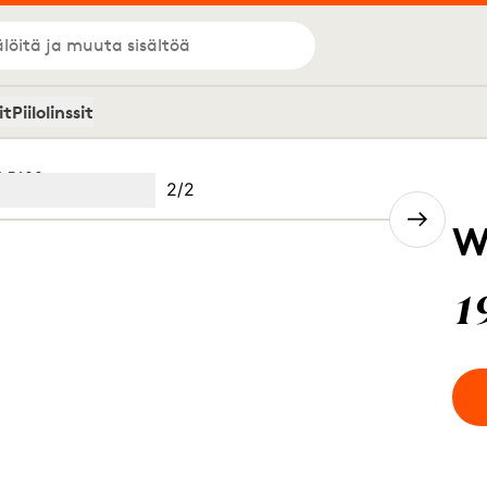
löitä ja muuta sisältöä
it
Piilolinssit
 5122
Kuva
2
/
2
Image
(Current image)
2
W
1