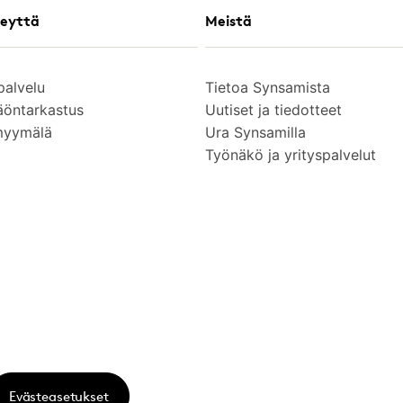
eyttä
Meistä
palvelu
Tietoa Synsamista
äöntarkastus
Uutiset ja tiedotteet
myymälä
Ura Synsamilla
Työnäkö ja yrityspalvelut
Evästeasetukset