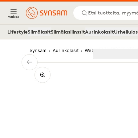
Etsi tuotteita, myymä
Valikko
Lifestyle
Silmälasit
Silmälasilinssit
Aurinkolasit
Urheilulas
Synsam
Aurinkolasit
Web
Web WE0333 52J
Image
1