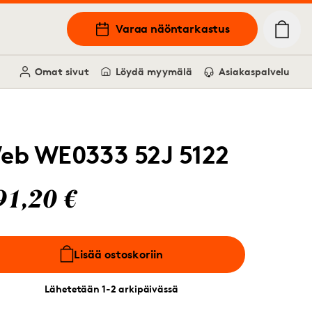
Varaa näöntarkastus
Omat sivut
Löydä myymälä
Asiakaspalvelu
eb WE0333 52J 5122
91,20 €
Lisää ostoskoriin
Lähetetään 1-2 arkipäivässä