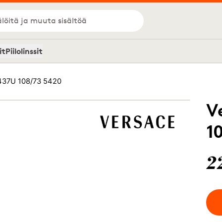
löitä ja muuta sisältöä
it
Piilolinssit
437U 108/73 5420
V
1
2