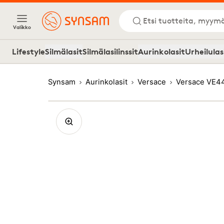
Etsi tuotteita, myymä
Valikko
Lifestyle
Silmälasit
Silmälasilinssit
Aurinkolasit
Urheilulas
Synsam
Aurinkolasit
Versace
Versace VE4