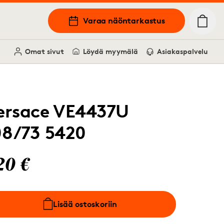
Varaa näöntarkastus
Omat sivut
Löydä myymälä
Asiakaspalvelu
ersace VE4437U
08/73 5420
20 €
Lisää ostoskoriin