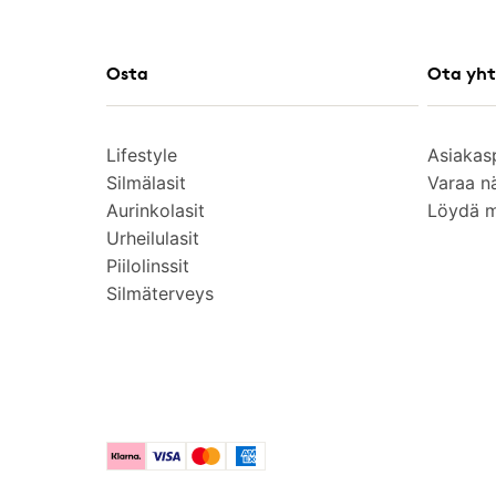
Osta
Ota yht
Lifestyle
Asiakas
Silmälasit
Varaa n
Aurinkolasit
Löydä 
Urheilulasit
Piilolinssit
Silmäterveys
Klarna
Visa
Mastercard
American Express