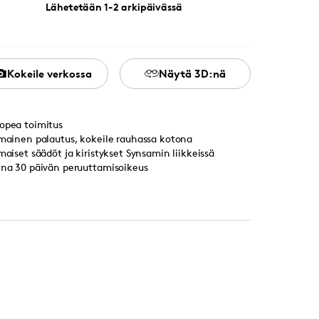
Lähetetään 1-2 arkipäivässä
Kokeile verkossa
Näytä 3D:nä
opea toimitus
lmainen palautus, kokeile rauhassa kotona
lmaiset säädöt ja kiristykset Synsamin liikkeissä
ina 30 päivän peruuttamisoikeus