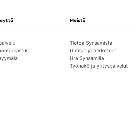
eyttä
Meistä
palvelu
Tietoa Synsamista
äöntarkastus
Uutiset ja tiedotteet
myymälä
Ura Synsamilla
Työnäkö ja yrityspalvelut