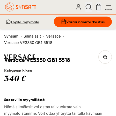
Valikko
Löydä myymälä
Varaa näöntarkastus
Synsam
Silmälasit
Versace
Versace VE3350 GB1 5518
Versace VE3350 GB1 5518
Kehysten hinta
340 €
Saatavilla myymälässä
Nämä silmälasit voi ostaa tai vuokrata vain
myymälöistämme. Voit ottaa yhteyttä tai tulla käymään