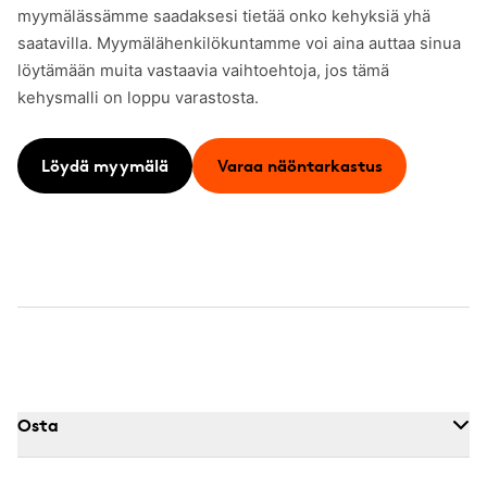
myymälässämme saadaksesi tietää onko kehyksiä yhä
saatavilla. Myymälähenkilökuntamme voi aina auttaa sinua
löytämään muita vastaavia vaihtoehtoja, jos tämä
kehysmalli on loppu varastosta.
Löydä myymälä
Varaa näöntarkastus
Osta