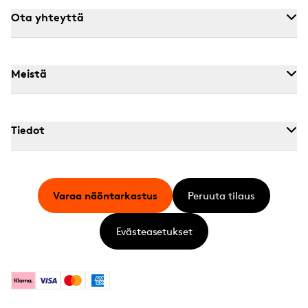
Ota yhteyttä
Meistä
Tiedot
Varaa näöntarkastus
Peruuta tilaus
Evästeasetukset
Klarna
Visa
Mastercard
American Express