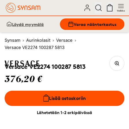
Valikko
Löydä myymälä
Varaa näöntarkastus
Synsam
Aurinkolasit
Versace
Versace VE2274 100287 5813
Versace VE2274 100287 5813
376,20 €
Lisää ostoskoriin
Lähetetään 1-2 arkipäivässä