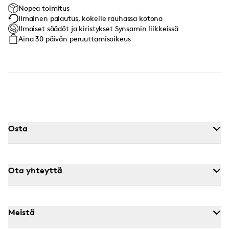
Nopea toimitus
Ilmainen palautus, kokeile rauhassa kotona
Ilmaiset säädöt ja kiristykset Synsamin liikkeissä
Aina 30 päivän peruuttamisoikeus
Osta
Ota yhteyttä
Meistä