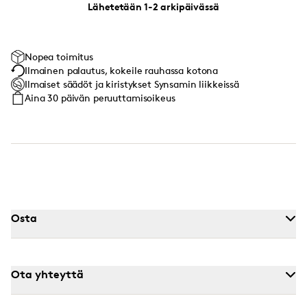
Lähetetään 1-2 arkipäivässä
Nopea toimitus
Ilmainen palautus, kokeile rauhassa kotona
Ilmaiset säädöt ja kiristykset Synsamin liikkeissä
Aina 30 päivän peruuttamisoikeus
Osta
Ota yhteyttä