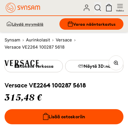
Valikko
Löydä myymälä
Varaa näöntarkastus
Synsam
Aurinkolasit
Versace
Versace VE2264 100287 5618
Kokeile verkossa
Näytä 3D:nä
Versace VE2264 100287 5618
315,48 €
Lisää ostoskoriin