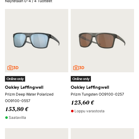
Näytetään 0-4 / 4 Tuotteet
Online only
Online only
Oakley Leffingwell
Oakley Leffingwell
Prizm Deep Water Polarized
Prizm Tungsten OO9100-0257
OO9100-0557
123,60 €
153,80 €
Loppu varastosta
Saatavilla