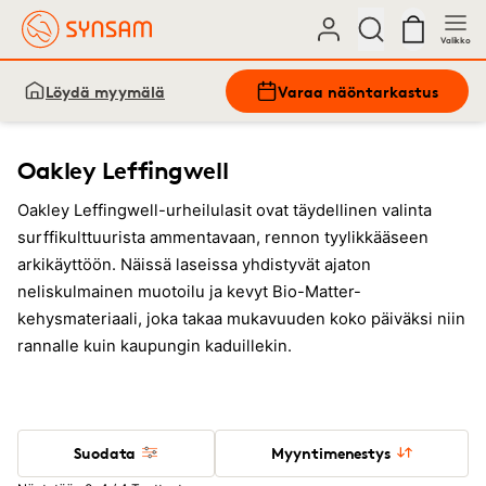
Valikko
Löydä myymälä
Varaa näöntarkastus
Oakley Leffingwell
Oakley Leffingwell-urheilulasit ovat täydellinen valinta
surffikulttuurista ammentavaan, rennon tyylikkääseen
arkikäyttöön. Näissä laseissa yhdistyvät ajaton
neliskulmainen muotoilu ja kevyt Bio-Matter-
kehysmateriaali, joka takaa mukavuuden koko päiväksi niin
rannalle kuin kaupungin kaduillekin.
Suodata
Myyntimenestys