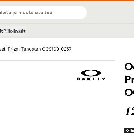
löitä ja muuta sisältöä
it
Piilolinssit
well Prizm Tungsten OO9100-0257
O
P
O
1
Onlin