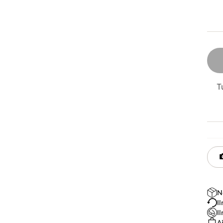
T
N
I
I
A