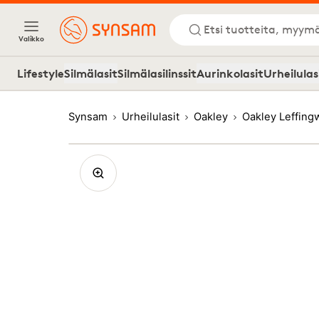
Etsi tuotteita, myymä
Valikko
Lifestyle
Silmälasit
Silmälasilinssit
Aurinkolasit
Urheilulas
Synsam
Urheilulasit
Oakley
Oakley Leffing