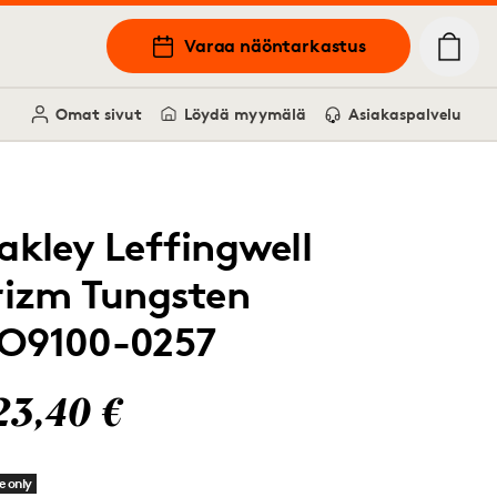
Varaa näöntarkastus
Omat sivut
Löydä myymälä
Asiakaspalvelu
akley Leffingwell
rizm Tungsten
O9100-0257
23,40 €
e only