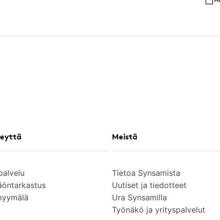
eyttä
Meistä
palvelu
Tietoa Synsamista
äöntarkastus
Uutiset ja tiedotteet
myymälä
Ura Synsamilla
Työnäkö ja yrityspalvelut