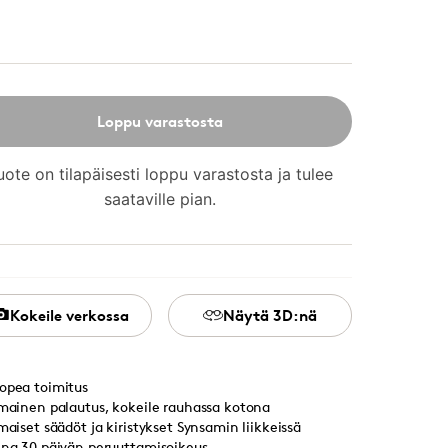
Loppu varastosta
uote on tilapäisesti loppu varastosta ja tulee
saataville pian.
Kokeile verkossa
Näytä 3D:nä
opea toimitus
lmainen palautus, kokeile rauhassa kotona
lmaiset säädöt ja kiristykset Synsamin liikkeissä
ina 30 päivän peruuttamisoikeus