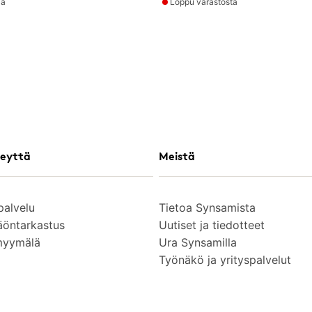
la
Loppu varastosta
eyttä
Meistä
palvelu
Tietoa Synsamista
äöntarkastus
Uutiset ja tiedotteet
myymälä
Ura Synsamilla
Työnäkö ja yrityspalvelut