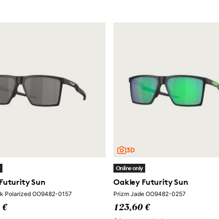
y
Online only
Futurity Sun
Oakley Futurity Sun
ck Polarized OO9482-0157
Prizm Jade OO9482-0257
 €
123,60 €