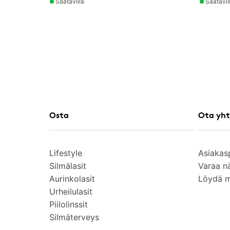
Saatavilla
Saatavil
Osta
Ota yht
Lifestyle
Asiakas
Silmälasit
Varaa n
Aurinkolasit
Löydä 
Urheilulasit
Piilolinssit
Silmäterveys