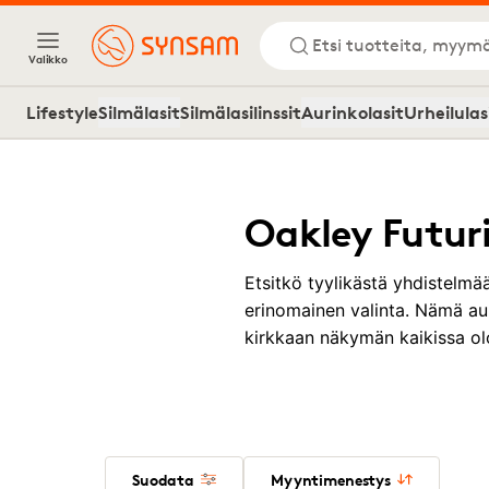
Etsi tuotteita, myymä
Valikko
Lifestyle
Silmälasit
Silmälasilinssit
Aurinkolasit
Urheilulas
Oakley Futur
Etsitkö tyylikästä yhdistelmä
erinomainen valinta. Nämä aur
kirkkaan näkymän kaikissa olo
Suodata
Myyntimenestys