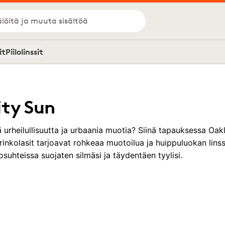
löitä ja muuta sisältöä
it
Piilolinssit
ity Sun
ä urheilullisuutta ja urbaania muotia? Siinä tapauksessa Oak
inkolasit tarjoavat rohkeaa muotoilua ja huippuluokan linss
suhteissa suojaten silmäsi ja täydentäen tyylisi.