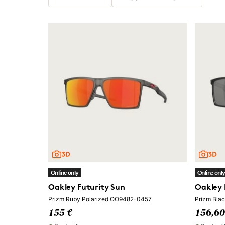
Online only
Online onl
Oakley Futurity Sun
Oakley 
Prizm Ruby Polarized OO9482-0457
Prizm Bla
155 €
156,60