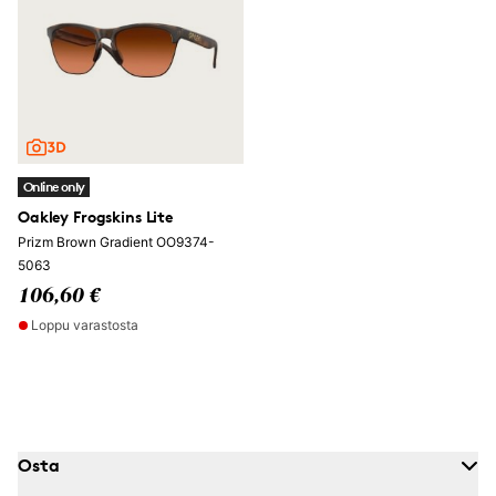
Online only
Oakley Frogskins Lite
Prizm Brown Gradient OO9374-
5063
106,60 €
Loppu varastosta
Osta