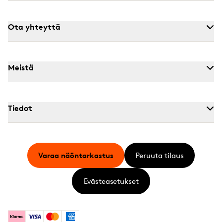
Ota yhteyttä
Meistä
Tiedot
Varaa näöntarkastus
Peruuta tilaus
Evästeasetukset
Klarna
Visa
Mastercard
American Express