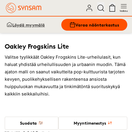
Valikko
Löydä myymälä
Varaa näöntarkastus
Oakley Frogskins Lite
Valitse tyylikkäät Oakley Frogskins Lite-urheilulasit, kun
haluat yhdistää urheilullisuuden ja urbaanin muodin. Tämä
ajaton malli on saanut vaikutteita pop-kulttuurista tarjoten
kevyen, puolikehyksellisen rakenteensa ansiosta
huippuluokan mukavuutta ja tinkimätöntä suorituskykyä
kaikkiin seikkailuihisi.
Suodata
Myyntimenestys