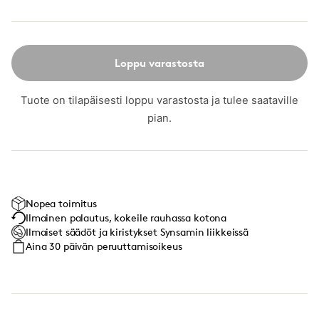
Loppu varastosta
Tuote on tilapäisesti loppu varastosta ja tulee saataville
pian.
Nopea toimitus
Ilmainen palautus, kokeile rauhassa kotona
Ilmaiset säädöt ja kiristykset Synsamin liikkeissä
Aina 30 päivän peruuttamisoikeus