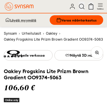
Valikko
Löydä myymälä
Varaa näöntarkastus
Synsam
Urheilulasit
Oakley
Oakley Frogskins Lite Prizm Brown Gradient OO9374-5063
Kokeile verkossa
Näytä 3D:nä
Oakley Frogskins Lite Prizm Brown
Gradient OO9374-5063
106,60 €
Online only