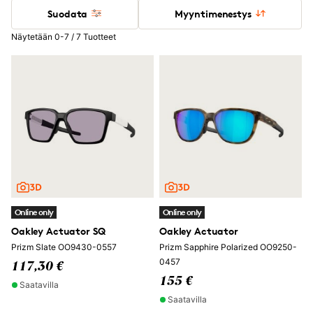
Suodata
Myyntimenestys
Näytetään 0-7 / 7 Tuotteet
Online only
Online only
Oakley Actuator SQ
Oakley Actuator
Prizm Slate OO9430-0557
Prizm Sapphire Polarized OO9250-
0457
117,30 €
155 €
Saatavilla
Saatavilla