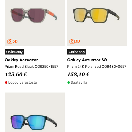
Online only
Online only
Oakley Actuator
Oakley Actuator SQ
Prizm Road Black OO9250-1557
Prizm 24K Polarized OO9430-0657
123,60 €
158,10 €
Loppu varastosta
Saatavilla