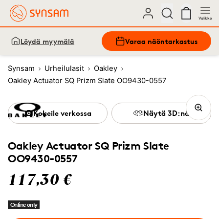
Valikko
Löydä myymälä
Varaa näöntarkastus
Synsam
Urheilulasit
Oakley
Oakley Actuator SQ Prizm Slate OO9430-0557
Kokeile verkossa
Näytä 3D:nä
Oakley Actuator SQ Prizm Slate
OO9430-0557
117,30 €
Online only