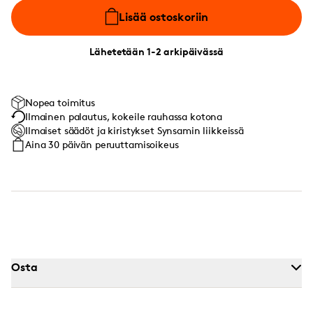
Lisää ostoskoriin
Lähetetään 1-2 arkipäivässä
Nopea toimitus
Ilmainen palautus, kokeile rauhassa kotona
Ilmaiset säädöt ja kiristykset Synsamin liikkeissä
Aina 30 päivän peruuttamisoikeus
Osta