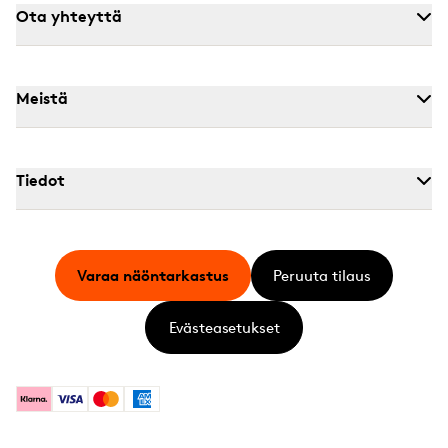
Ota yhteyttä
Meistä
Tiedot
Varaa näöntarkastus
Peruuta tilaus
Evästeasetukset
Klarna
Visa
Mastercard
American Express