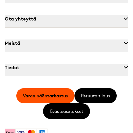
Ota yhteyttä
Meistä
Tiedot
Varaa näöntarkastus
Peruuta tilaus
Evästeasetukset
Klarna
Visa
Mastercard
American Express