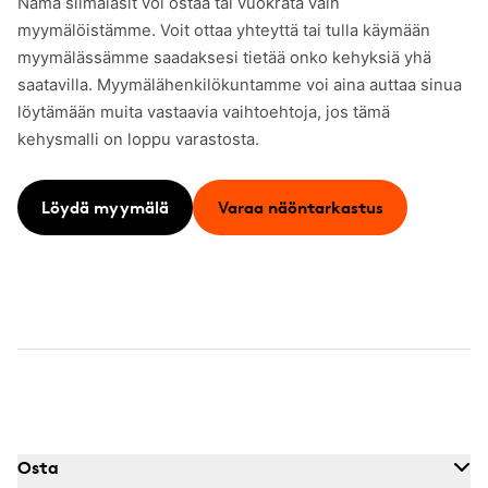
Nämä silmälasit voi ostaa tai vuokrata vain
myymälöistämme. Voit ottaa yhteyttä tai tulla käymään
myymälässämme saadaksesi tietää onko kehyksiä yhä
saatavilla. Myymälähenkilökuntamme voi aina auttaa sinua
löytämään muita vastaavia vaihtoehtoja, jos tämä
kehysmalli on loppu varastosta.
Löydä myymälä
Varaa näöntarkastus
Osta