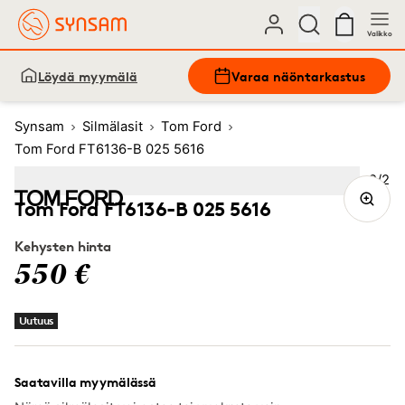
Valikko
Löydä myymälä
Varaa näöntarkastus
Synsam
Silmälasit
Tom Ford
Tom Ford FT6136-B 025 5616
Kuva
2
/
2
Image
1
Image
(Current image)
2
Tom Ford FT6136-B 025 5616
Kehysten hinta
550 €
Uutuus
Saatavilla myymälässä