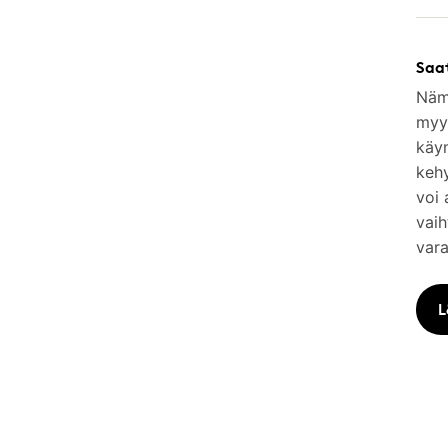
Saa
Nämä
myym
käy
keh
voi 
vaih
vara
L