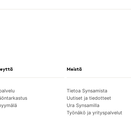
eyttä
Meistä
palvelu
Tietoa Synsamista
äöntarkastus
Uutiset ja tiedotteet
myymälä
Ura Synsamilla
Työnäkö ja yrityspalvelut