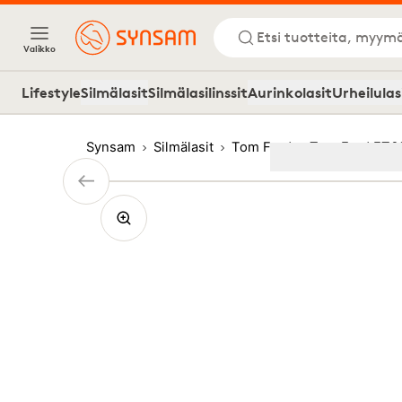
Etsi tuotteita, myymä
Valikko
Lifestyle
Silmälasit
Silmälasilinssit
Aurinkolasit
Urheilulas
Synsam
Silmälasit
Tom Ford
Tom Ford FT6
Image
1