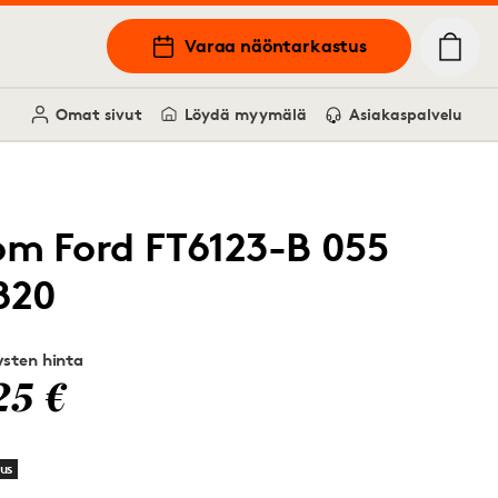
Varaa näöntarkastus
Omat sivut
Löydä myymälä
Asiakaspalvelu
om Ford FT6123-B 055
820
sten hinta
25 €
us