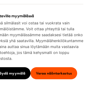
tavilla myymälässä
 silmälasit voi ostaa tai vuokrata vain
älöistämme. Voit ottaa yhteyttä tai tulla
mään myymälässämme saadaksesi tietää onko
yksiä yhä saatavilla. Myymälähenkilökuntamme
aina auttaa sinua löytämään muita vastaavia
toehtoja, jos tämä kehysmalli on loppu
stosta.
öydä myymälä
Varaa näöntarkastus