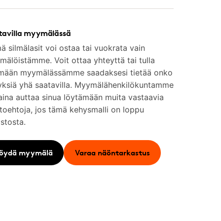
tavilla myymälässä
 silmälasit voi ostaa tai vuokrata vain
älöistämme. Voit ottaa yhteyttä tai tulla
mään myymälässämme saadaksesi tietää onko
yksiä yhä saatavilla. Myymälähenkilökuntamme
aina auttaa sinua löytämään muita vastaavia
toehtoja, jos tämä kehysmalli on loppu
stosta.
öydä myymälä
Varaa näöntarkastus