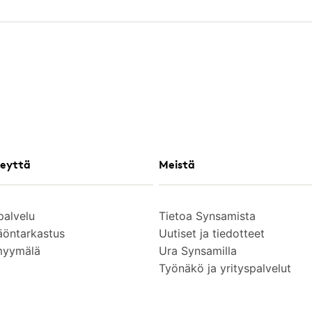
eyttä
Meistä
palvelu
Tietoa Synsamista
äöntarkastus
Uutiset ja tiedotteet
myymälä
Ura Synsamilla
Työnäkö ja yrityspalvelut