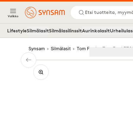
Etsi tuotteita, myymä
Valikko
Lifestyle
Silmälasit
Silmälasilinssit
Aurinkolasit
Urheilulas
Synsam
Silmälasit
Tom Ford
Tom Ford FT6
Image
1