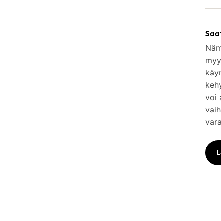
Saa
Nämä
myym
käy
keh
voi 
vaih
vara
L