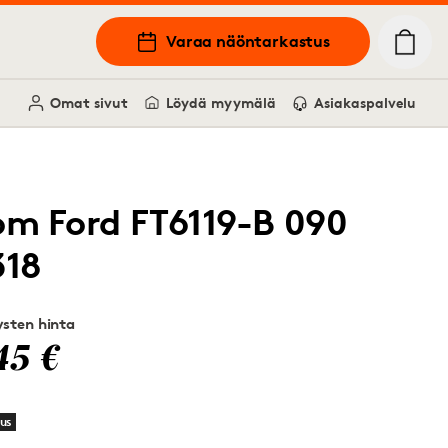
Varaa näöntarkastus
Omat sivut
Löydä myymälä
Asiakaspalvelu
om Ford FT6119-B 090
318
sten hinta
45 €
us