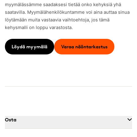
myymälässämme saadaksesi tietää onko kehyksiä yhä
saatavilla. Myymälähenkilökuntamme voi aina auttaa sinua
löytämään muita vastaavia vaihtoehtoja, jos tämä
kehysmalli on loppu varastosta.
Löydä myymälä
Varaa näöntarkastus
Osta