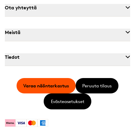
Ota yhteyttä
Meistä
Tiedot
Varaa näöntarkastus
Peruuta tilaus
Evästeasetukset
Klarna
Visa
Mastercard
American Express