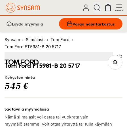
Valikko
Löydä myymälä
Varaa näöntarkastus
Synsam
Silmälasit
Tom Ford
Tom Ford FT5981-B 20 5717
Kuva
2
/
2
Image
1
Image
(Current image)
2
Tom Ford FT5981-B 20 5717
Kehysten hinta
545 €
Saatavilla myymälässä
Nämä silmälasit voi ostaa tai vuokrata vain
myymälöistämme. Voit ottaa yhteyttä tai tulla käymään