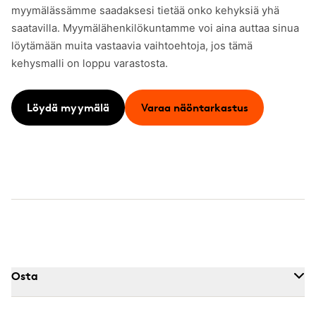
myymälässämme saadaksesi tietää onko kehyksiä yhä
saatavilla. Myymälähenkilökuntamme voi aina auttaa sinua
löytämään muita vastaavia vaihtoehtoja, jos tämä
kehysmalli on loppu varastosta.
Löydä myymälä
Varaa näöntarkastus
Osta