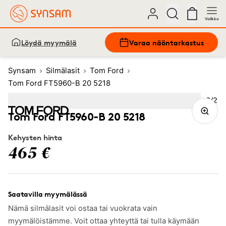
Valikko
Löydä myymälä
Varaa näöntarkastus
Synsam
Silmälasit
Tom Ford
Tom Ford FT5960-B 20 5218
Kuva
2
/
2
Image
1
Image
(Current image)
2
Tom Ford FT5960-B 20 5218
Kehysten hinta
465 €
Saatavilla myymälässä
Nämä silmälasit voi ostaa tai vuokrata vain
myymälöistämme. Voit ottaa yhteyttä tai tulla käymään