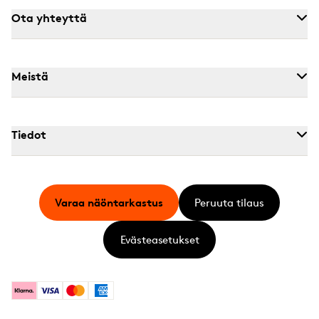
Ota yhteyttä
Meistä
Tiedot
Varaa näöntarkastus
Peruuta tilaus
Evästeasetukset
Klarna
Visa
Mastercard
American Express