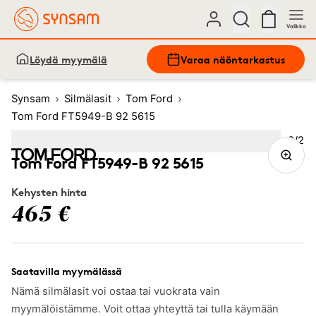
Valikko
Löydä myymälä
Varaa näöntarkastus
Synsam
Silmälasit
Tom Ford
Tom Ford FT5949-B 92 5615
Kuva
2
/
2
Image
1
Image
(Current image)
2
Tom Ford FT5949-B 92 5615
Kehysten hinta
465 €
Saatavilla myymälässä
Nämä silmälasit voi ostaa tai vuokrata vain
myymälöistämme. Voit ottaa yhteyttä tai tulla käymään