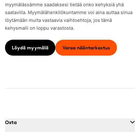
myymälässämme saadaksesi tietää onko kehyksiä yhä
saatavilla. Myymälähenkilökuntamme voi aina auttaa sinua
löytämään muita vastaavia vaihtoehtoja, jos tämä
kehysmalli on loppu varastosta.
Löydä myymälä
Varaa näöntarkastus
Osta