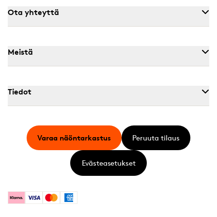
Ota yhteyttä
Meistä
Tiedot
Varaa näöntarkastus
Peruuta tilaus
Evästeasetukset
Klarna
Visa
Mastercard
American Express