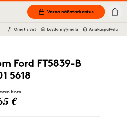
Varaa näöntarkastus
Omat sivut
Löydä myymälä
Asiakaspalvelu
om Ford FT5839-B
01 5618
sten hinta
65 €