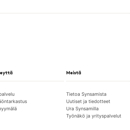
eyttä
Meistä
palvelu
Tietoa Synsamista
äöntarkastus
Uutiset ja tiedotteet
myymälä
Ura Synsamilla
Työnäkö ja yrityspalvelut