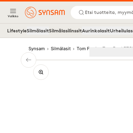
Etsi tuotteita, myymä
Valikko
Lifestyle
Silmälasit
Silmälasilinssit
Aurinkolasit
Urheilulas
Synsam
Silmälasit
Tom Ford
Tom Ford FT5
Image
1