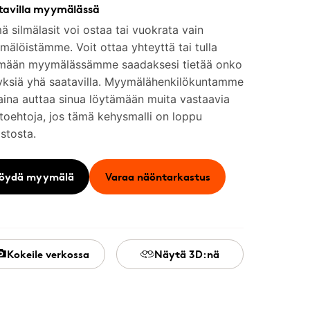
tavilla myymälässä
 silmälasit voi ostaa tai vuokrata vain
älöistämme. Voit ottaa yhteyttä tai tulla
mään myymälässämme saadaksesi tietää onko
yksiä yhä saatavilla. Myymälähenkilökuntamme
aina auttaa sinua löytämään muita vastaavia
toehtoja, jos tämä kehysmalli on loppu
stosta.
öydä myymälä
Varaa näöntarkastus
Kokeile verkossa
Näytä 3D:nä