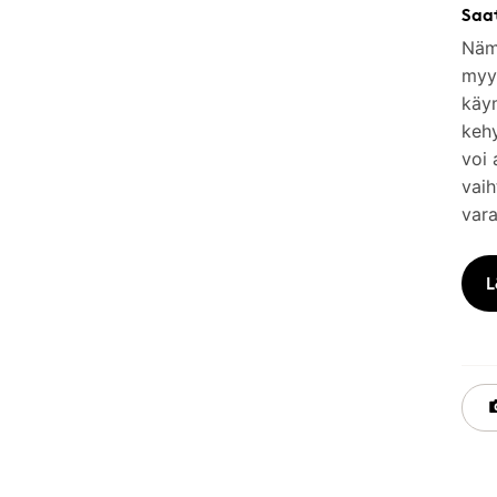
Saa
Nämä
myym
käy
keh
voi 
vaih
vara
L