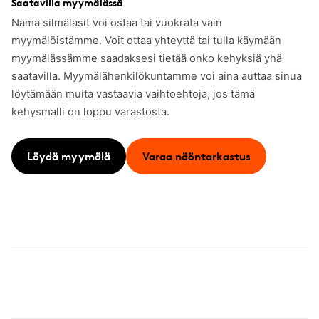
Saatavilla myymälässä
Nämä silmälasit voi ostaa tai vuokrata vain
myymälöistämme. Voit ottaa yhteyttä tai tulla käymään
myymälässämme saadaksesi tietää onko kehyksiä yhä
saatavilla. Myymälähenkilökuntamme voi aina auttaa sinua
löytämään muita vastaavia vaihtoehtoja, jos tämä
kehysmalli on loppu varastosta.
Löydä myymälä
Varaa näöntarkastus