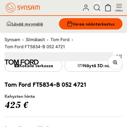
Valikko
Löydä myymälä
Varaa näöntarkastus
Synsam
Silmälasit
Tom Ford
Tom Ford FT5834-B 052 4721
Kuva
2
/
2
Image
1
Image
(Current image)
2
Kokeile verkossa
Näytä 3D:nä
Tom Ford FT5834-B 052 4721
Kehysten hinta
425 €