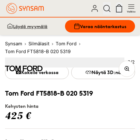
Valikko
Löydä myymälä
Varaa näöntarkastus
Synsam
Silmälasit
Tom Ford
Tom Ford FT5818-B 020 5319
Kuva
2
/
2
Image
1
Image
(Current image)
2
Kokeile verkossa
Näytä 3D:nä
Tom Ford FT5818-B 020 5319
Kehysten hinta
425 €