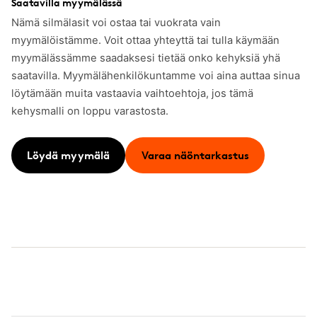
Saatavilla myymälässä
Nämä silmälasit voi ostaa tai vuokrata vain
myymälöistämme. Voit ottaa yhteyttä tai tulla käymään
myymälässämme saadaksesi tietää onko kehyksiä yhä
saatavilla. Myymälähenkilökuntamme voi aina auttaa sinua
löytämään muita vastaavia vaihtoehtoja, jos tämä
kehysmalli on loppu varastosta.
Löydä myymälä
Varaa näöntarkastus