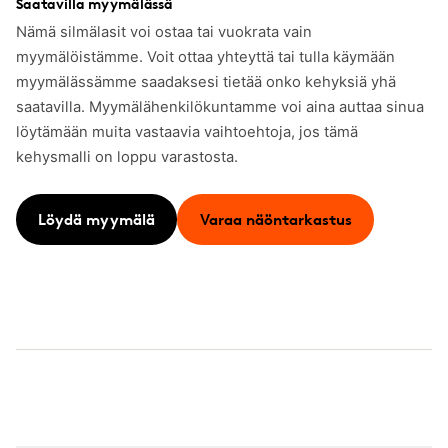
Saatavilla myymälässä
Nämä silmälasit voi ostaa tai vuokrata vain
myymälöistämme. Voit ottaa yhteyttä tai tulla käymään
myymälässämme saadaksesi tietää onko kehyksiä yhä
saatavilla. Myymälähenkilökuntamme voi aina auttaa sinua
löytämään muita vastaavia vaihtoehtoja, jos tämä
kehysmalli on loppu varastosta.
Löydä myymälä
Varaa näöntarkastus