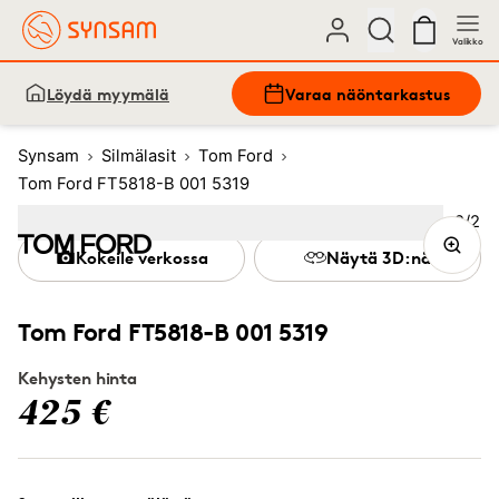
Valikko
Löydä myymälä
Varaa näöntarkastus
Synsam
Silmälasit
Tom Ford
Tom Ford FT5818-B 001 5319
Kuva
2
/
2
Image
1
Image
(Current image)
2
Kokeile verkossa
Näytä 3D:nä
Tom Ford FT5818-B 001 5319
Kehysten hinta
425 €