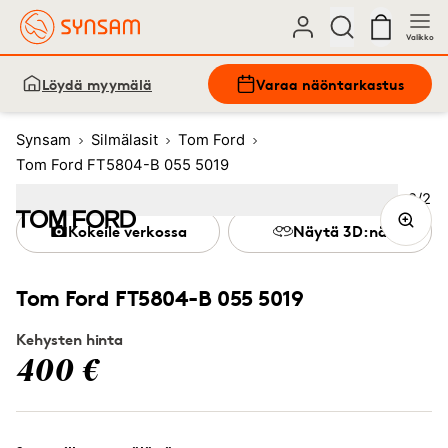
Valikko
Löydä myymälä
Varaa näöntarkastus
Synsam
Silmälasit
Tom Ford
Tom Ford FT5804-B 055 5019
Kuva
2
/
2
Image
1
Image
(Current image)
2
Kokeile verkossa
Näytä 3D:nä
Tom Ford FT5804-B 055 5019
Kehysten hinta
400 €