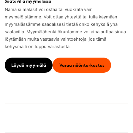
Saatavilla myymälässä
Nämä silmälasit voi ostaa tai vuokrata vain
myymälöistämme. Voit ottaa yhteyttä tai tulla käymään
myymälässämme saadaksesi tietää onko kehyksiä yhä
saatavilla. Myymälähenkilökuntamme voi aina auttaa sinua
löytämään muita vastaavia vaihtoehtoja, jos tämä
kehysmalli on loppu varastosta.
Löydä myymälä
Varaa näöntarkastus