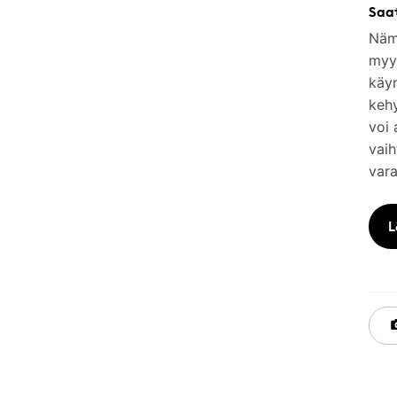
Saa
Nämä
myym
käy
keh
voi 
vaih
vara
L