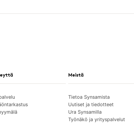
eyttä
Meistä
palvelu
Tietoa Synsamista
äöntarkastus
Uutiset ja tiedotteet
myymälä
Ura Synsamilla
Työnäkö ja yrityspalvelut