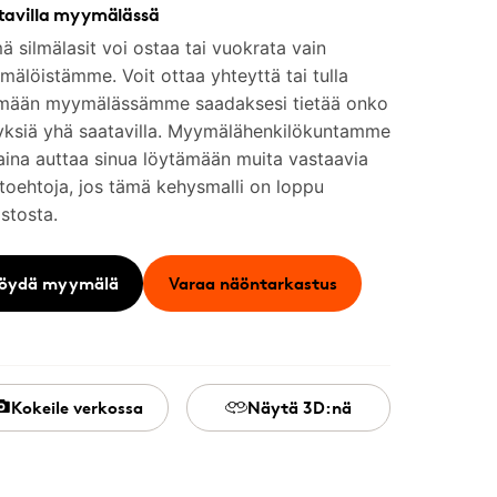
tavilla myymälässä
 silmälasit voi ostaa tai vuokrata vain
älöistämme. Voit ottaa yhteyttä tai tulla
mään myymälässämme saadaksesi tietää onko
yksiä yhä saatavilla. Myymälähenkilökuntamme
aina auttaa sinua löytämään muita vastaavia
toehtoja, jos tämä kehysmalli on loppu
stosta.
öydä myymälä
Varaa näöntarkastus
Kokeile verkossa
Näytä 3D:nä