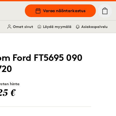
Varaa näöntarkastus
Omat sivut
Löydä myymälä
Asiakaspalvelu
om Ford FT5695 090
720
sten hinta
25 €