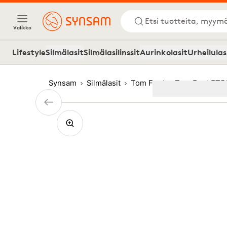
Etsi tuotteita, myymä
Valikko
Lifestyle
Silmälasit
Silmälasilinssit
Aurinkolasit
Urheilulas
Synsam
Silmälasit
Tom Ford
Tom Ford FT5
Image
1