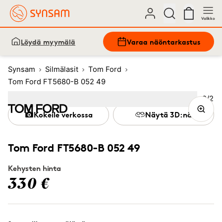
Valikko
Löydä myymälä
Varaa näöntarkastus
Synsam
Silmälasit
Tom Ford
Tom Ford FT5680-B 052 49
Kuva
2
/
2
Image
1
Image
(Current image)
2
Kokeile verkossa
Näytä 3D:nä
Tom Ford FT5680-B 052 49
Kehysten hinta
330 €