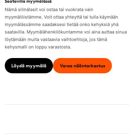
Saatavilla myymälässä
Nämä silmälasit voi ostaa tai vuokrata vain
myymälöistämme. Voit ottaa yhteyttä tai tulla käymään
myymälässämme saadaksesi tietää onko kehyksiä yhä
saatavilla. Myymälähenkilökuntamme voi aina auttaa sinua
löytämään muita vastaavia vaihtoehtoja, jos tämä
kehysmalli on loppu varastosta.
Löydä myymälä
Varaa näöntarkastus