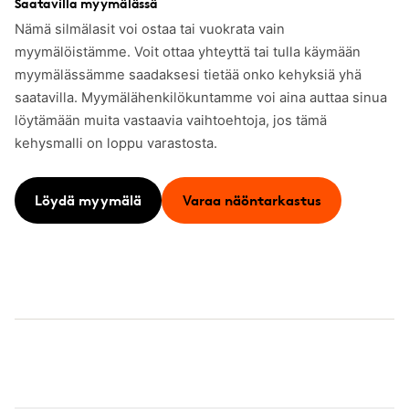
Saatavilla myymälässä
Nämä silmälasit voi ostaa tai vuokrata vain
myymälöistämme. Voit ottaa yhteyttä tai tulla käymään
myymälässämme saadaksesi tietää onko kehyksiä yhä
saatavilla. Myymälähenkilökuntamme voi aina auttaa sinua
löytämään muita vastaavia vaihtoehtoja, jos tämä
kehysmalli on loppu varastosta.
Löydä myymälä
Varaa näöntarkastus