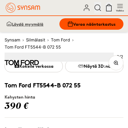
Valikko
Löydä myymälä
Varaa näöntarkastus
Synsam
Silmälasit
Tom Ford
Tom Ford FT5544-B 072 55
Kuva
2
/
2
Image
1
Image
(Current image)
2
Kokeile verkossa
Näytä 3D:nä
Tom Ford FT5544-B 072 55
Kehysten hinta
390 €