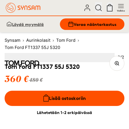
Valikko
Löydä myymälä
Varaa näöntarkastus
Synsam
Aurinkolasit
Tom Ford
Tom Ford FT1337 55J 5320
Kuva
2
/
2
Image
1
Image
(Current image)
2
Tom Ford FT1337 55J 5320
360 €
480 €
Lisää ostoskoriin
Lähetetään 1-2 arkipäivässä