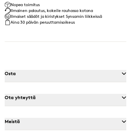
Nopea toimitus
Ilmainen palautus, kokeile rauhassa kotona
Ilmaiset säädöt ja kiristykset Synsamin liikkeissä
Aina 30 päivän peruuttamisoikeus
Osta
Ota yhteyttä
Meistä