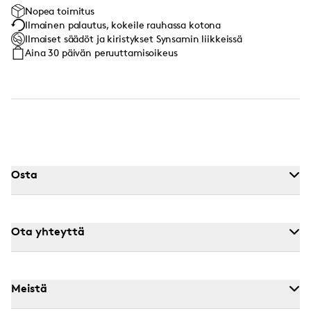
Nopea toimitus
Ilmainen palautus, kokeile rauhassa kotona
Ilmaiset säädöt ja kiristykset Synsamin liikkeissä
Aina 30 päivän peruuttamisoikeus
Osta
Ota yhteyttä
Meistä