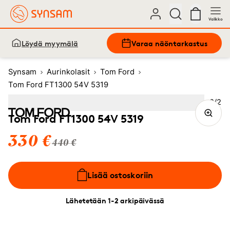
Valikko
Löydä myymälä
Varaa näöntarkastus
Synsam
Aurinkolasit
Tom Ford
Tom Ford FT1300 54V 5319
Kuva
2
/
2
Image
1
Image
(Current image)
2
Tom Ford FT1300 54V 5319
330 €
440 €
Lisää ostoskoriin
Lähetetään 1-2 arkipäivässä