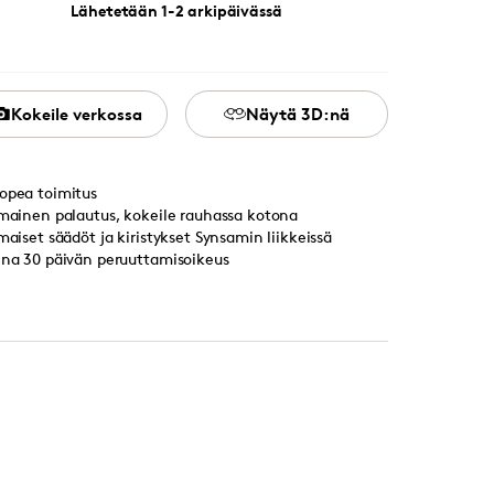
Lähetetään 1-2 arkipäivässä
Kokeile verkossa
Näytä 3D:nä
opea toimitus
lmainen palautus, kokeile rauhassa kotona
lmaiset säädöt ja kiristykset Synsamin liikkeissä
ina 30 päivän peruuttamisoikeus