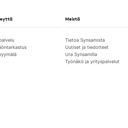
eyttä
Meistä
palvelu
Tietoa Synsamista
äöntarkastus
Uutiset ja tiedotteet
myymälä
Ura Synsamilla
Työnäkö ja yrityspalvelut